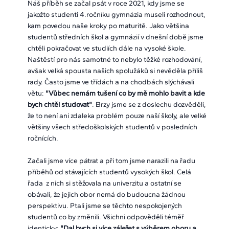
Náš příběh se začal psát v roce 2021, kdy jsme se
jakožto studenti 4.ročníku gymnázia museli rozhodnout,
kam povedou naše kroky po maturitě. Jako většina
studentů středních škol a gymnázií v dnešní době jsme
chtěli pokračovat ve studiích dále na vysoké škole.
Naštěstí pro nás samotné to nebylo těžké rozhodování,
avšak velká spousta našich spolužáků si nevěděla příliš
rady. Často jsme ve třídách a na chodbách slýchávali
větu:
"Vůbec nemám tušení co by mě mohlo bavit a kde
bych chtěl studovat"
. Brzy jsme se z doslechu dozvěděli,
že to není ani zdaleka problém pouze naší školy, ale velké
většiny všech středoškolských studentů v posledních
ročnících.
Začali jsme více pátrat a při tom jsme narazili na řadu
příběhů od stávajících studentů vysokých škol. Celá
řada z nich si stěžovala na univerzitu a ostatní se
obávali, že jejich obor nemá do budoucna žádnou
perspektivu. Ptali jsme se těchto nespokojených
studentů co by změnili. Všichni odpověděli téměř
identicky:
"Dal bych si více záležet s výběrem oboru a