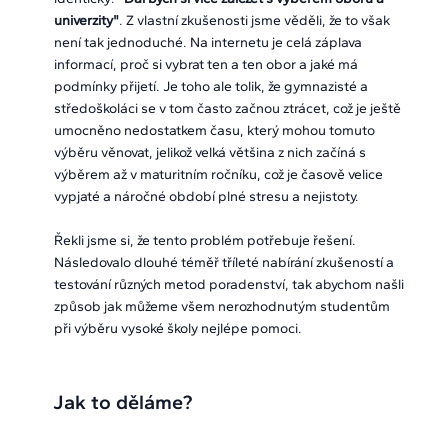
univerzity"
. Z vlastní zkušenosti jsme věděli, že to však
není tak jednoduché. Na internetu je celá záplava
informací, proč si vybrat ten a ten obor a jaké má
podmínky přijetí. Je toho ale tolik, že gymnazisté a
středoškoláci se v tom často začnou ztrácet, což je ještě
umocněno nedostatkem času, který mohou tomuto
výběru věnovat, jelikož velká většina z nich začíná s
výběrem až v maturitním ročníku, což je časově velice
vypjaté a náročné období plné stresu a nejistoty.
Řekli jsme si, že tento problém potřebuje řešení.
Následovalo dlouhé téměř tříleté nabírání zkušeností a
testování různých metod poradenství, tak abychom našli
způsob jak můžeme všem nerozhodnutým studentům
při výběru vysoké školy nejlépe pomoci.
Jak to děláme?