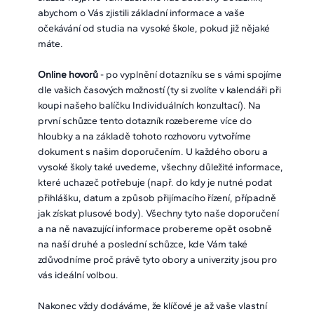
abychom o Vás zjistili základní informace a vaše
očekávání od studia na vysoké škole, pokud již nějaké
máte.
Online hovorů
- po vyplnění dotazníku se s vámi spojíme
dle vašich časových možností (ty si zvolíte v kalendáři při
koupi našeho balíčku Individuálních konzultací). Na
první schůzce tento dotazník rozebereme více do
hloubky a na základě tohoto rozhovoru vytvoříme
dokument s našim doporučením. U každého oboru a
vysoké školy také uvedeme, všechny důležité informace,
které uchazeč potřebuje (např. do kdy je nutné podat
přihlášku, datum a způsob přijímacího řízení, případně
jak získat plusové body). Všechny tyto naše doporučení
a na ně navazující informace probereme opět osobně
na naší druhé a poslední schůzce, kde Vám také
zdůvodníme proč právě tyto obory a univerzity jsou pro
vás ideální volbou.​
Nakonec vždy dodáváme, že klíčové je až vaše vlastní