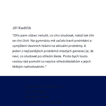
Jiří Kadlčík
"Dřív jsem vůbec netušil, co chci studovat, natož tak čím
se chci živit. Na gymnáziu mě začalo bavit podnikání a
vymýšlení vlastních řešení na aktuální problémy. A
jeden z nejčastějších problémů mladých generací je, že
neví, co studovat po střední škole. Proto bych touto
cestou rád pomohl co nejvíce středoškolákům s jejich
těžkým rozhodováním."
University Consulting s.r.o.
IČO: 21171882
Kurzova 2222/16,
155 00 Praha 5 - Stodůlky